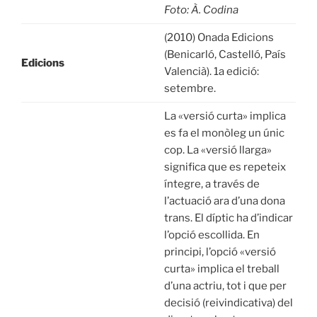
Foto: À. Codina
(2010) Onada Edicions
(Benicarló, Castelló, País
Edicions
Valencià). 1a edició:
setembre.
La «versió curta» implica
es fa el monòleg un únic
cop. La «versió llarga»
significa que es repeteix
íntegre, a través de
l’actuació ara d’una dona
trans. El díptic ha d’indicar
l’opció escollida. En
principi, l’opció «versió
curta» implica el treball
d’una actriu, tot i que per
decisió (reivindicativa) del