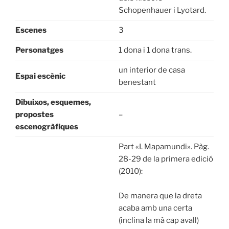
Schopenhauer i Lyotard.
Escenes
3
Personatges
1 dona i 1 dona trans.
un interior de casa
Espai escènic
benestant
Dibuixos, esquemes,
propostes
–
escenogràfiques
Part «I. Mapamundi». Pàg.
28-29 de la primera edició
(2010):
De manera que la dreta
acaba amb una certa
(inclina la mà cap avall)