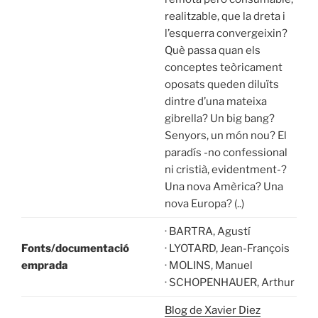
realitzable, que la dreta i
l’esquerra convergeixin?
Què passa quan els
conceptes teòricament
oposats queden diluïts
dintre d’una mateixa
gibrella? Un big bang?
Senyors, un món nou? El
paradís -no confessional
ni cristià, evidentment-?
Una nova Amèrica? Una
nova Europa? (..)
· BARTRA, Agustí
Fonts/documentació
· LYOTARD, Jean-François
emprada
· MOLINS, Manuel
· SCHOPENHAUER, Arthur
Blog de Xavier Diez