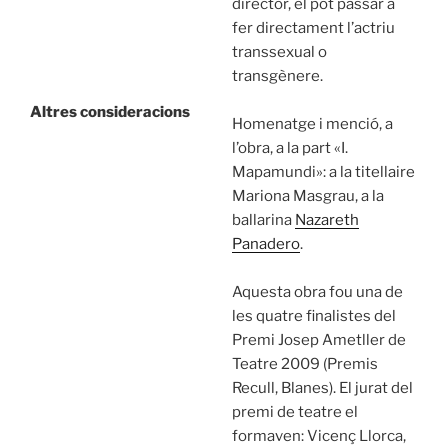
director, el pot passar a
fer directament l’actriu
transsexual o
transgènere.
Altres consideracions
Homenatge i menció, a
l’obra, a la part «I.
Mapamundi»: a la titellaire
Mariona Masgrau, a la
ballarina
Nazareth
Panadero
.
Aquesta obra fou una de
les quatre finalistes del
Premi Josep Ametller de
Teatre 2009 (Premis
Recull, Blanes). El jurat del
premi de teatre el
formaven: Vicenç Llorca,