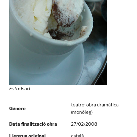
Foto: Isart
teatre; obra dramàtica
Gènere
(monòleg)
Data finalització obra
27/02/2008
Llengua original
català