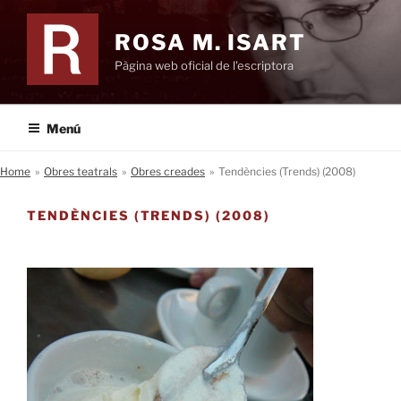
Vés
al
ROSA M. ISART
contingut
Pàgina web oficial de l'escriptora
Menú
Home
»
Obres teatrals
»
Obres creades
»
Tendències (Trends) (2008)
TENDÈNCIES (TRENDS) (2008)