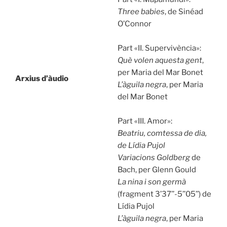
Three babies
, de Sinéad
O’Connor
Part «II. Supervivència»:
Què volen aquesta gent
,
per Maria del Mar Bonet
Arxius d’àudio
L’àguila negra
, per Maria
del Mar Bonet
Part «III. Amor»:
Beatriu, comtessa de dia,
de Lídia Pujol
Variacions Goldberg
de
Bach, per Glenn Gould
La nina i son germà
(fragment 3’37’’-5’’05’’) de
Lídia Pujol
L’àguila negra
, per Maria