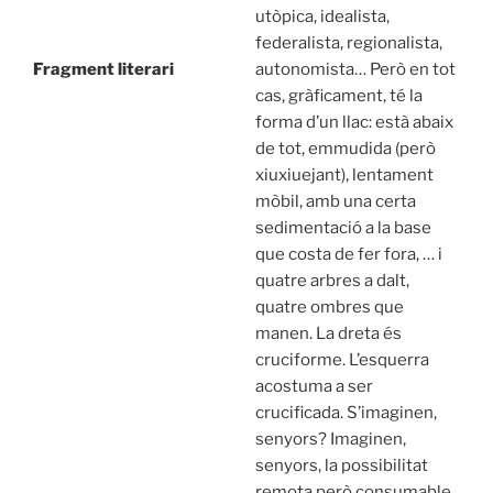
utòpica, idealista,
federalista, regionalista,
Fragment literari
autonomista… Però en tot
cas, gràficament, té la
forma d’un llac: està abaix
de tot, emmudida (però
xiuxiuejant), lentament
mòbil, amb una certa
sedimentació a la base
que costa de fer fora, … i
quatre arbres a dalt,
quatre ombres que
manen. La dreta és
cruciforme. L’esquerra
acostuma a ser
crucificada. S’imaginen,
senyors? Imaginen,
senyors, la possibilitat
remota però consumable,