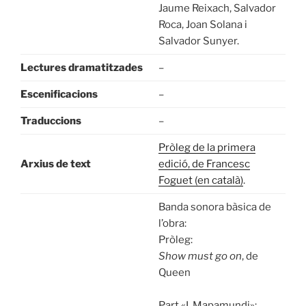
Jaume Reixach, Salvador
Roca, Joan Solana i
Salvador Sunyer.
Lectures dramatitzades
–
Escenificacions
–
Traduccions
–
Pròleg de la primera
Arxius de text
edició, de Francesc
Foguet (en català)
.
Banda sonora bàsica de
l’obra:
Pròleg:
Show must go on
, de
Queen
Part «I. Mapamundi»: