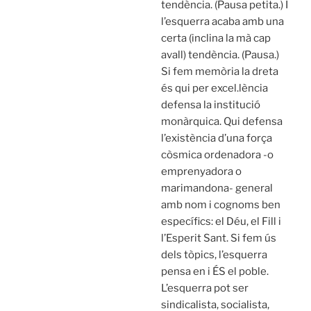
tendència. (Pausa petita.) I
l’esquerra acaba amb una
certa (inclina la mà cap
avall) tendència. (Pausa.)
Si fem memòria la dreta
és qui per excel.lència
defensa la institució
monàrquica. Qui defensa
l’existència d’una força
còsmica ordenadora -o
emprenyadora o
marimandona- general
amb nom i cognoms ben
específics: el Déu, el Fill i
l’Esperit Sant. Si fem ús
dels tòpics, l’esquerra
pensa en i ÉS el poble.
L’esquerra pot ser
sindicalista, socialista,