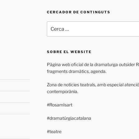
CERCADOR DE CONTINGUTS
Cerca:
SOBRE EL WEBSITE
Pàgina web oficial de la dramaturga outsider Ros
fragments dramàtics, agenda.
Zona de notícies teatrals, amb especial atenci
contemporània.
#RosamIsart
#dramatúrgiacatalana
#teatre