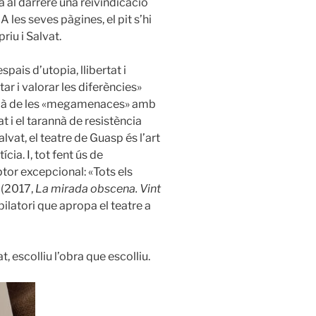
a al darrere una reivindicació
 les seves pàgines, el pit s’hi
riu i Salvat.
ais d’utopia, llibertat i
tar i valorar les diferències»
 enllà de les «megamenaces» amb
t i el tarannà de resistència
lvat, el teatre de Guasp és l’art
ícia. I, tot fent ús de
ptor excepcional: «Tots els
 (2017,
La mirada obscena. Vint
ilatori que apropa el teatre a
 escolliu l’obra que escolliu.