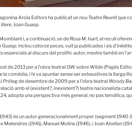
agonina Arola Editors ha publicat un nou Teatre Reunit que c
illenc Joan Guasp.
mblant i, a continuació, un de Rosa M. Isart, el recull oferei
 de Guasp; inclou catorze peces, vuit ja publicades i sis d’inèdit
nts essencials al discurs del prolífic autor, mestre també en l’a
ost de 2013 per a l’obra teatral
O.W.
sobre Wilde (Pagès Editors
a comèdia, i hi va apuntar sense ser exhaustives la llarga llis
Al
Pròleg
de desembre de 2009 per a l’obra teatral
Woody Bar
elació amb el (existent?, inexistent?) teatre nacionalista cat
024, adopta una perspectiva més general, no pas temàtica, que
 1943) és un autor generacionalment proper (segment 1940-19
e Melendres (1941), Manuel Molins (1946), i Joan Abellan (194