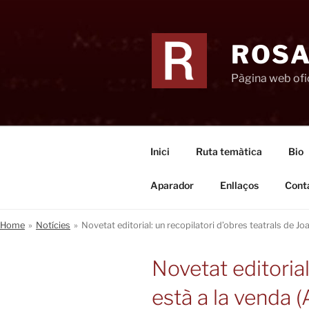
Vés
al
contingut
ROSA
Pàgina web ofic
Inici
Ruta temàtica
Bio
Aparador
Enllaços
Cont
Home
»
Notícies
»
Novetat editorial: un recopilatori d’obres teatrals de Jo
Novetat editorial
està a la venda (