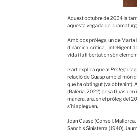
Aquest octubre de 2024 la tarr
aquesta vegada del dramaturg 
Amb dos pròlegs, un de Marta Mo
dinàmica, crítica, i intel·ligent
vida i la llibertat en són eleme
Isart explica que al
Pròleg
d’ag
relació de Guasp amb el món de l
que ha obtingut (va obtenint). 
(Balèria, 2022) posa Guasp en r
manera, ara, en el pròleg del 2
s’hi apleguen.
Joan Guasp (Consell, Mallorca,
Sanchis Sinisterra (1940), Jaum