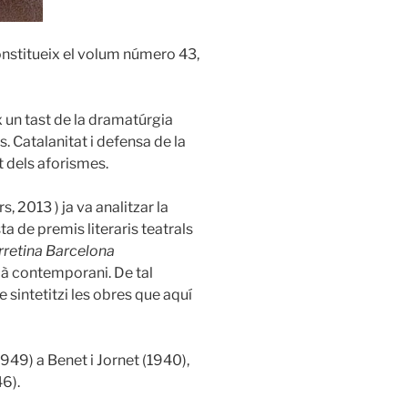
onstitueix el volum número 43,
x un tast de la dramatúrgia
es. Catalanitat i defensa de la
rt dels aforismes.
, 2013 ) ja va analitzar la
ta de premis literaris teatrals
retina Barcelona
alà contemporani. De tal
 sintetitzi les obres que aquí
49) a Benet i Jornet (1940),
6).