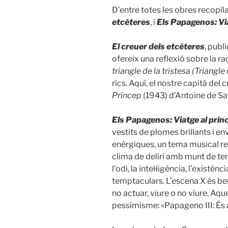
D’entre totes les obres recopi
etcèteres
, i
Els Papagenos: Via
El creuer dels etcèteres
, publ
ofereix una reflexió sobre la ra
triangle de la tristesa (Triangl
rics. Aquí, el nostre capitá del c
Príncep
(1943) d’Antoine de Sa
Els Papagenos: Viatge al princ
vestits de plomes brillants i en
enèrgiques, un tema musical re
clima de deliri amb munt de temes
l’odi, la intel·ligència, l’existè
temptaculars. L’escena X és ben
no actuar, viure o no viure. Aqu
pessimisme: «Papageno III: És a