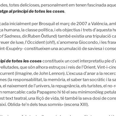
lades, totes delicioses, personalment em tenen fascinada aqu
tge al principi de totes les cose
s
.
icada inicialment per Brosquil el març de 2007 a València, am
ça humana, la classe política, i els objectius i trets d’aquesta 
e of Sadness
, dir.Ruben Östlund) també existia una tripulació c
reuer de luxe, l’
Occident
(oh!!), s’anomena Giocondo, i les fra
int-Exupéry- constitueixen una acumulació de saviesa i conse
ipi de totes les coses
constitueix un coet interpretatiu ple d’
vellutades, que són alhora estruços i reis de l’Orient. Vint-i-c
current (
Imagine
, de John Lennon). L’excusa d’anar a la recerca
 (la responsabilitat, la memòria, el saber tan socràtic i la savi
ncia, el naixement de l’univers, la repugnància, els turistes, el no
 remarcable: cada Papageno hi té el seu minimonòleg petulant 
est text teatral, una lliçó de vida, té també la seva dosi de co
ixí. Oblida-te’n dels teus somnis» (escena XIII).