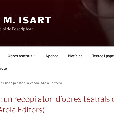
 M. ISART
ial de l'escriptora
Obres teatrals
Agenda
Notícies
Textos i pape
acte
an Guasp ja està a la venda (Arola Editors)
: un recopilatori d’obres teatrals
Arola Editors)