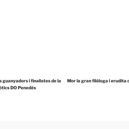
s guanyadors i finalistes de la
Mor la gran filòloga i erudita
ròtics DO Penedès