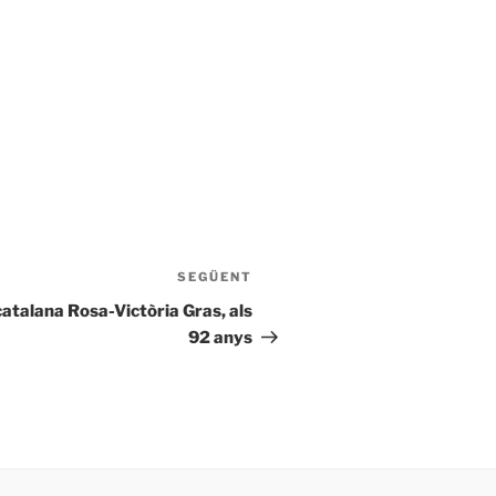
SEGÜENT
Entrada
següent
 catalana Rosa-Victòria Gras, als
92 anys