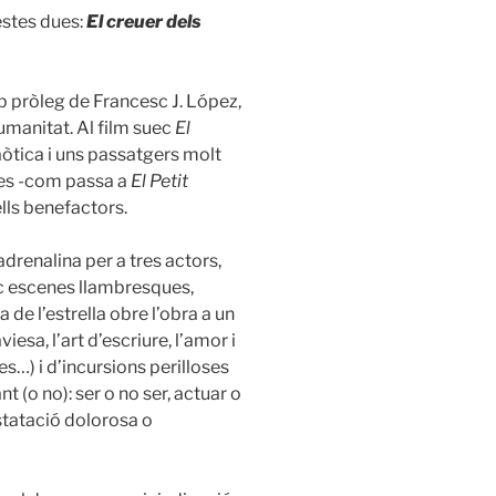
estes dues:
El creuer dels
b pròleg de Francesc J. López,
humanitat. Al film suec
El
aòtica i uns passatgers molt
ses -com passa a
El Petit
lls benefactors.
adrenalina per a tres actors,
inc escenes llambresques,
 de l’estrella obre l’obra a un
esa, l’art d’escriure, l’amor i
-res…) i d’incursions perilloses
(o no): ser o no ser, actuar o
nstatació dolorosa o