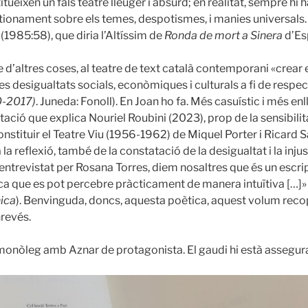
eixen un fals teatre lleuger i absurd; en realitat, sempre hi h
stionament sobre els temes, despotismes, i manies universals. A
(1985:58), que diria l’Altíssim de
Ronda de mort a Sinera
d’Esp
’altres coses, al teatre de text català contemporani «crear esp
 les desigualtats socials, econòmiques i culturals a fi de respec
0-2017)
. Juneda: Fonoll). En Joan ho fa. Més casuístic i més
ació que explica Nouriel Roubini (2023), prop de la sensibilita
nstituir el Teatre Viu (1956-1962) de Miquel Porter i Ricard Sa
 la reflexió, també de la constatació de la desigualtat i la injust
 entrevistat per Rosana Torres, diem nosaltres que és un escri
ica que es pot percebre pràcticament de manera intuïtiva […]»
ica
). Benvinguda, doncs, aquesta poètica, aquest volum recop
nrevés.
monòleg amb Aznar de protagonista. El gaudi hi està assegurat,