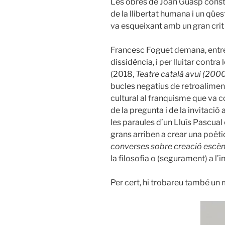
Les obres de Joan Guasp constitu
de la llibertat humana i un qüe
va esqueixant amb un gran crit 
Francesc Foguet demana, entre d
dissidència, i per lluitar contra
(2018,
Teatre català avui (200
bucles negatius de retroaliment
cultural al franquisme que va co
de la pregunta i de la invitació a
les paraules d’un Lluís Pascual
grans arriben a crear una poèt
converses sobre creació escèn
la filosofia o (segurament) a l’i
Per cert, hi trobareu també un 