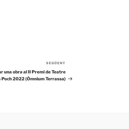
SEGÜENT
Entrada
següent
r una obra al II Premi de Teatre
 Poch 2022 (Òmnium Terrassa)