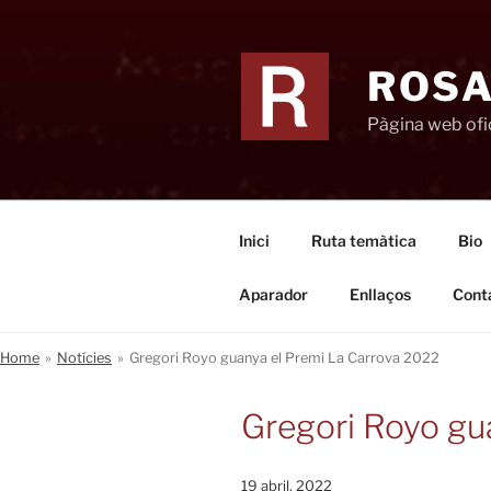
Vés
al
contingut
ROSA
Pàgina web ofic
Inici
Ruta temàtica
Bio
Aparador
Enllaços
Cont
Home
»
Notícies
»
Gregori Royo guanya el Premi La Carrova 2022
Gregori Royo gu
19 abril, 2022