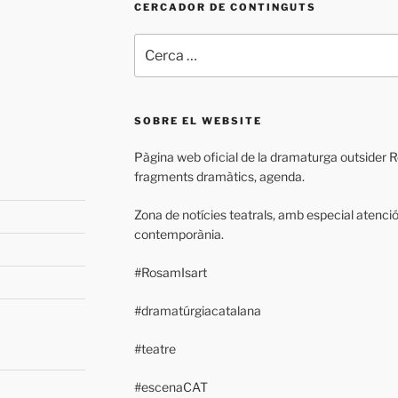
CERCADOR DE CONTINGUTS
Cerca:
SOBRE EL WEBSITE
Pàgina web oficial de la dramaturga outsider Ros
fragments dramàtics, agenda.
Zona de notícies teatrals, amb especial atenci
contemporània.
#RosamIsart
#dramatúrgiacatalana
#teatre
#escenaCAT