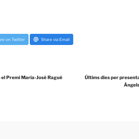
re on Twitter
Share via Email
 el Premi María-José Ragué
Últims dies per presenta
Àngels