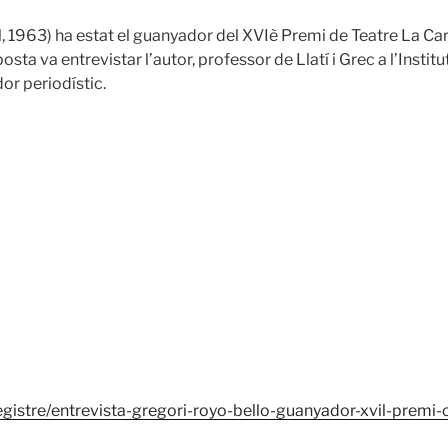
, 1963) ha estat el guanyador del XVIè Premi de Teatre La C
sta va entrevistar l’autor, professor de Llatí i Grec a l’Instit
dor periodístic.
egistre/entrevista-gregori-royo-bello-guanyador-xvil-premi-