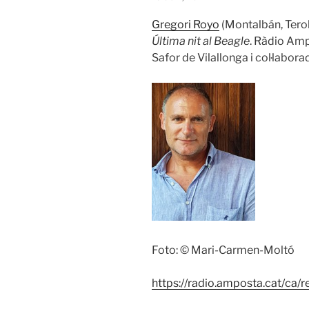
Gregori Royo
(Montalbán, Terol
Última nit al Beagle
. Ràdio Ampo
Safor de Vilallonga i col·labora
Foto: © Mari-Carmen-Moltó
https://radio.amposta.cat/ca/r