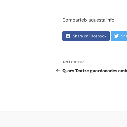
Comparteix aquesta info!
Share on Facebook
Sha
Navegació
Entrada
ANTERIOR
d'entrades
anterior
Q-ars Teatre guardonades amb