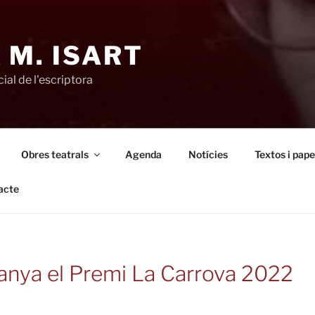
 M. ISART
ial de l'escriptora
Obres teatrals
Agenda
Notícies
Textos i pape
acte
anya el Premi La Carrova 2022